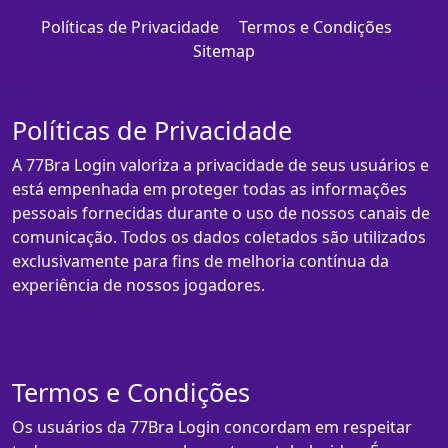
Políticas de Privacidade
Termos e Condições
Sitemap
Políticas de Privacidade
A 77Bra Login valoriza a privacidade de seus usuários e
está empenhada em proteger todas as informações
pessoais fornecidas durante o uso de nossos canais de
comunicação. Todos os dados coletados são utilizados
exclusivamente para fins de melhoria contínua da
experiência de nossos jogadores.
Termos e Condições
Os usuários da 77Bra Login concordam em respeitar