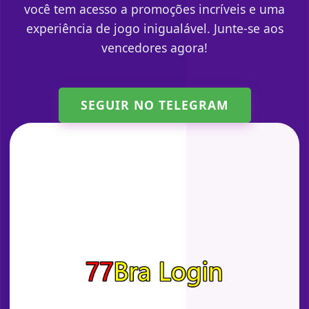
você tem acesso a promoções incríveis e uma
experiência de jogo inigualável. Junte-se aos
vencedores agora!
SEGUIR NO TELEGRAM