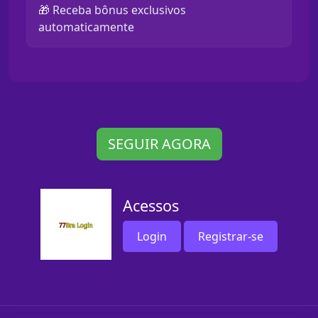
🎁 Receba bônus exclusivos
automaticamente
SEGUIR AGORA
Acessos
Login
Registrar-se