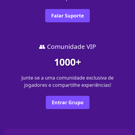
Falar Suporte
👥 Comunidade VIP
1000+
Junte-se a uma comunidade exclusiva de
jogadores e compartilhe experiências!
Entrar Grupo