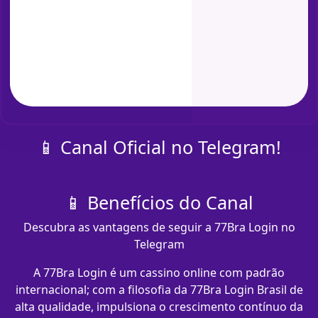
📱 Canal Oficial no Telegram!
📱 Benefícios do Canal
Descubra as vantagens de seguir a 77Bra Login no
Telegram
A 77Bra Login é um cassino online com padrão
internacional; com a filosofia da 77Bra Login Brasil de
alta qualidade, impulsiona o crescimento contínuo da