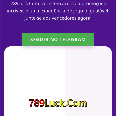
789Luck.Com, você tem acesso a promoções
incríveis e uma experiência de jogo inigualável.
Junte-se aos vencedores agora!
SEGUIR NO TELEGRAM