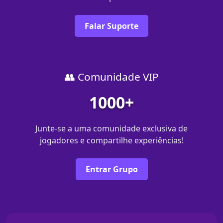
Falar Suporte
👥 Comunidade VIP
1000+
Junte-se a uma comunidade exclusiva de
jogadores e compartilhe experiências!
Entrar Grupo