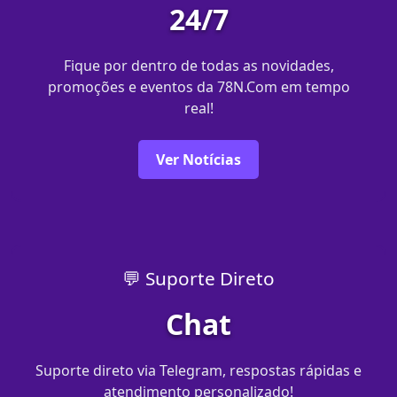
24/7
Fique por dentro de todas as novidades,
promoções e eventos da 78N.Com em tempo
real!
Ver Notícias
💬 Suporte Direto
Chat
Suporte direto via Telegram, respostas rápidas e
atendimento personalizado!