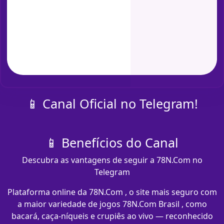
📱 Canal Oficial no Telegram!
📱 Benefícios do Canal
Descubra as vantagens de seguir a 78N.Com no
Telegram
Plataforma online da 78N.Com , o site mais seguro com
a maior variedade de jogos 78N.Com Brasil , como
bacará, caça-níqueis e crupiês ao vivo — reconhecido