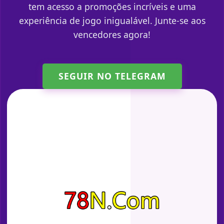
tem acesso a promoções incríveis e uma
experiência de jogo inigualável. Junte-se aos
vencedores agora!
SEGUIR NO TELEGRAM