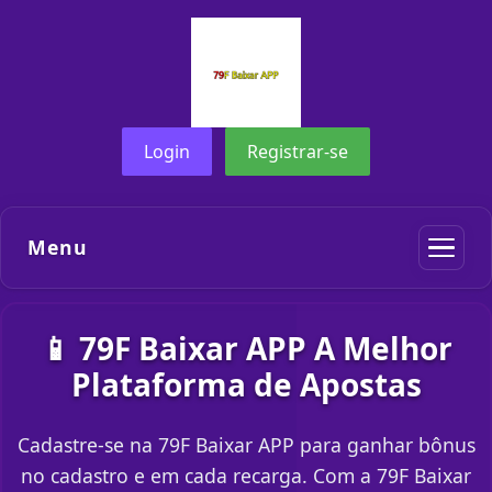
Login
Registrar-se
Menu
📱 79F Baixar APP A Melhor
Plataforma de Apostas
Cadastre-se na 79F Baixar APP para ganhar bônus
no cadastro e em cada recarga. Com a 79F Baixar