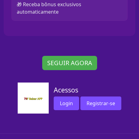
🎁 Receba bônus exclusivos
automaticamente
SEGUIR AGORA
Acessos
Login
Registrar-se