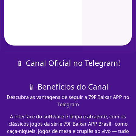
📱 Canal Oficial no Telegram!
📱 Benefícios do Canal
Descubra as vantagens de seguir a 79F Baixar APP no
Telegram
A interface do software é limpa e atraente, com os
clássicos jogos da série 79F Baixar APP Brasil , como
caça-níqueis, jogos de mesa e crupiês ao vivo — tudo