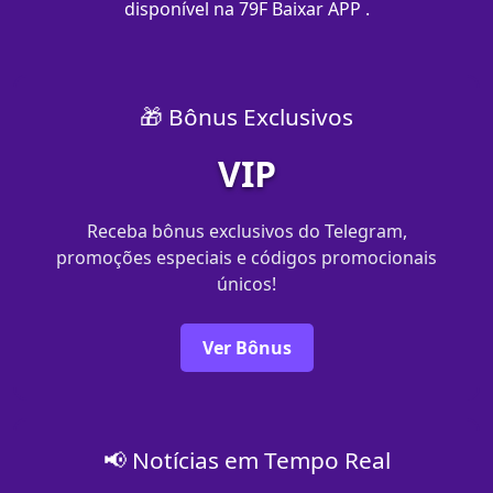
disponível na 79F Baixar APP .
🎁 Bônus Exclusivos
VIP
Receba bônus exclusivos do Telegram,
promoções especiais e códigos promocionais
únicos!
Ver Bônus
📢 Notícias em Tempo Real