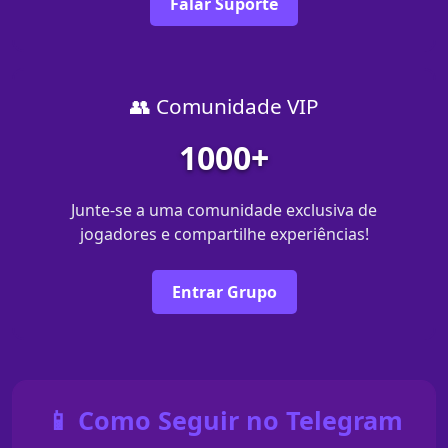
Falar Suporte
👥 Comunidade VIP
1000+
Junte-se a uma comunidade exclusiva de
jogadores e compartilhe experiências!
Entrar Grupo
📱 Como Seguir no Telegram