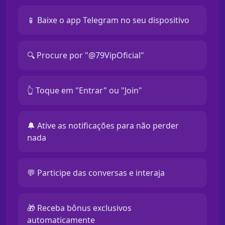
📱 Baixe o app Telegram no seu dispositivo
🔍 Procure por "@79VipOficial"
👆 Toque em "Entrar" ou "Join"
🔔 Ative as notificações para não perder
nada
💬 Participe das conversas e interaja
🎁 Receba bônus exclusivos
automaticamente