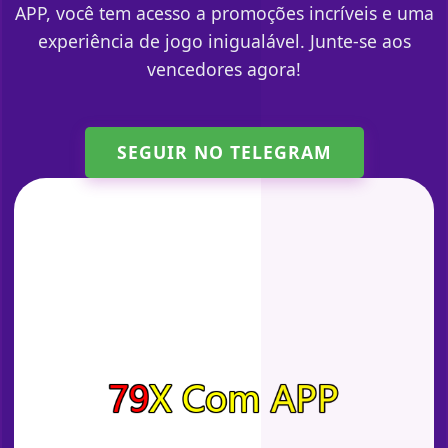
APP, você tem acesso a promoções incríveis e uma
experiência de jogo inigualável. Junte-se aos
vencedores agora!
SEGUIR NO TELEGRAM