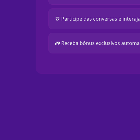
💬 Participe das conversas e interaj
🎁 Receba bônus exclusivos autom