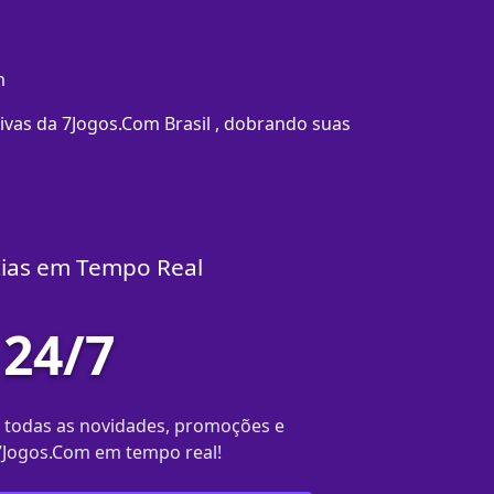
m
as da 7Jogos.Com Brasil , dobrando suas
cias em Tempo Real
24/7
e todas as novidades, promoções e
7Jogos.Com em tempo real!