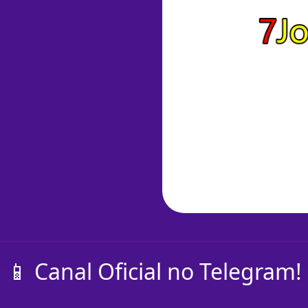
📱 Canal Oficial no Telegram!