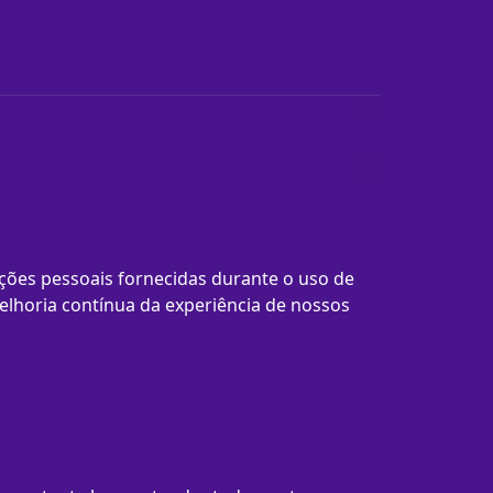
ções pessoais fornecidas durante o uso de
elhoria contínua da experiência de nossos