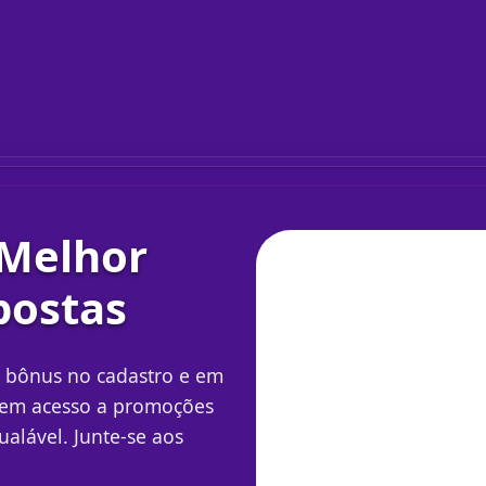
 Melhor
postas
 bônus no cadastro e em
tem acesso a promoções
ualável. Junte-se aos