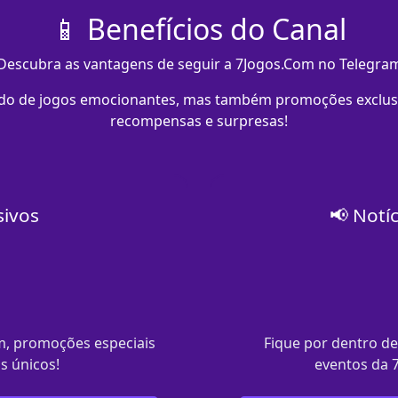
📱 Benefícios do Canal
Descubra as vantagens de seguir a 7Jogos.Com no Telegra
do de jogos emocionantes, mas também promoções exclusiv
recompensas e surpresas!
sivos
📢 Notí
m, promoções especiais
Fique por dentro d
s únicos!
eventos da 