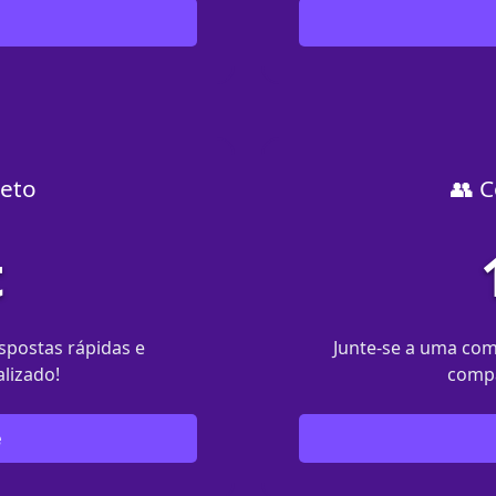
reto
👥 
t
espostas rápidas e
Junte-se a uma com
lizado!
compa
e