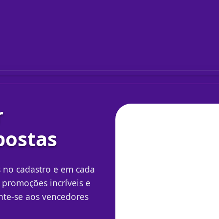
r
postas
 no cadastro e em cada
 promoções incríveis e
unte-se aos vencedores