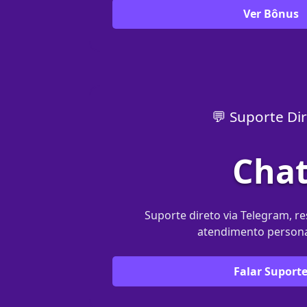
Ver Bônus
💬 Suporte Di
Cha
Suporte direto via Telegram, r
atendimento persona
Falar Suport