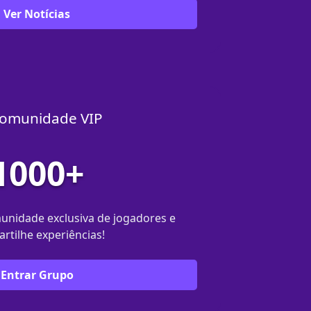
Ver Notícias
Comunidade VIP
1000+
unidade exclusiva de jogadores e
rtilhe experiências!
Entrar Grupo