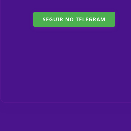
SEGUIR NO TELEGRAM