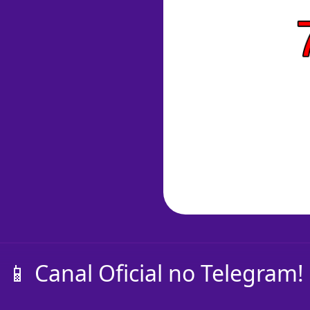
📱 Canal Oficial no Telegram!