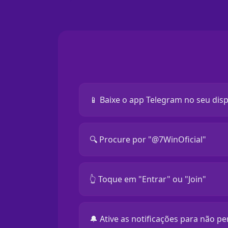
📱 Baixe o app Telegram no seu disp
🔍 Procure por "@7WinOficial"
👆 Toque em "Entrar" ou "Join"
🔔 Ative as notificações para não p