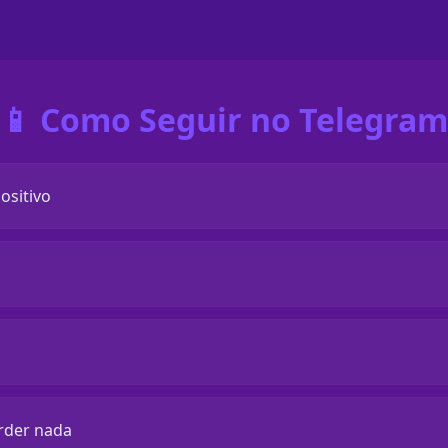
📱 Como Seguir no Telegram
ositivo
erder nada