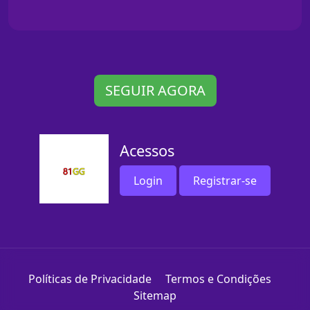
SEGUIR AGORA
Acessos
Login
Registrar-se
Políticas de Privacidade
Termos e Condições
Sitemap