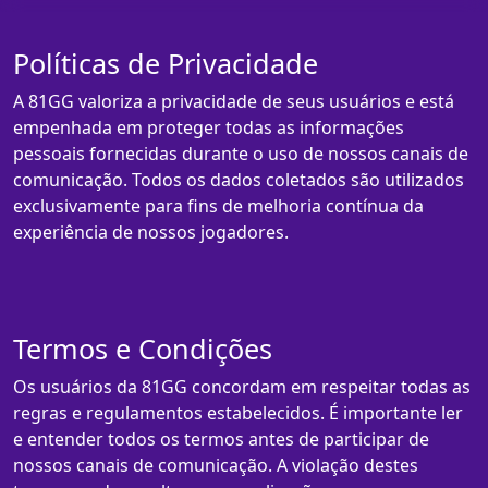
Políticas de Privacidade
A 81GG valoriza a privacidade de seus usuários e está
empenhada em proteger todas as informações
pessoais fornecidas durante o uso de nossos canais de
comunicação. Todos os dados coletados são utilizados
exclusivamente para fins de melhoria contínua da
experiência de nossos jogadores.
Termos e Condições
Os usuários da 81GG concordam em respeitar todas as
regras e regulamentos estabelecidos. É importante ler
e entender todos os termos antes de participar de
nossos canais de comunicação. A violação destes