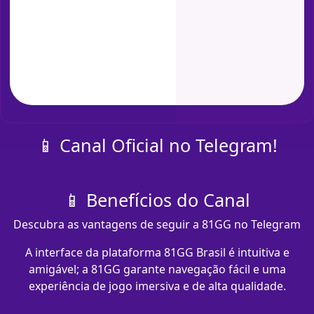
📱 Canal Oficial no Telegram!
📱 Benefícios do Canal
Descubra as vantagens de seguir a 81GG no Telegram
A interface da plataforma 81GG Brasil é intuitiva e
amigável; a 81GG garante navegação fácil e uma
experiência de jogo imersiva e de alta qualidade.