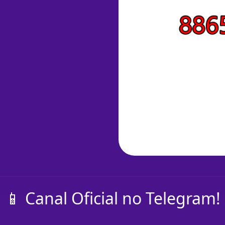
📱 Canal Oficial no Telegram!