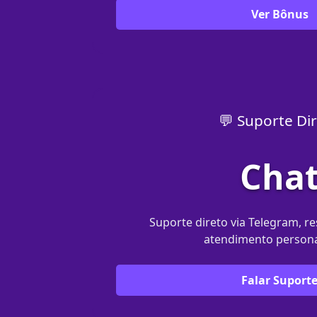
Ver Bônus
💬 Suporte Di
Cha
Suporte direto via Telegram, r
atendimento persona
Falar Suport