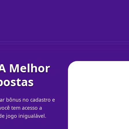
A Melhor
postas
ar bônus no cadastro e
você tem acesso a
e jogo inigualável.