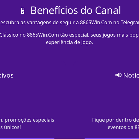
📱 Benefícios do Canal
escubra as vantagens de seguir a 8865Win.Com no Telegr
Clássico no 8865Win.Com tão especial, seus jogos mais pop
experiência de jogo.
sivos
📢 Notí
m, promoções especiais
Fique por dentro d
s únicos!
eventos da 8