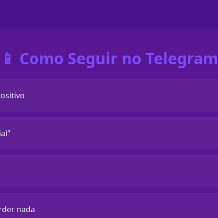
📱 Como Seguir no Telegram
ositivo
al"
erder nada