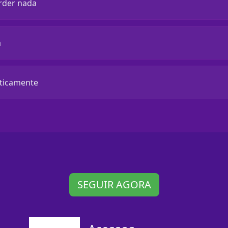
erder nada
a
aticamente
SEGUIR AGORA