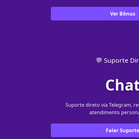
Ver Bônus
💬 Suporte Di
Cha
Suporte direto via Telegram, r
atendimento persona
Falar Suport