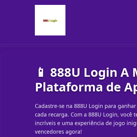
📱 888U Login A
Plataforma de A
Cadastre-se na 888U Login para ganhar
cada recarga. Com a 888U Login, você 
incríveis e uma experiência de jogo inig
vencedores agora!