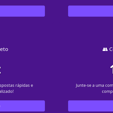
reto
👥 
t
espostas rápidas e
Junte-se a uma com
lizado!
compa
e