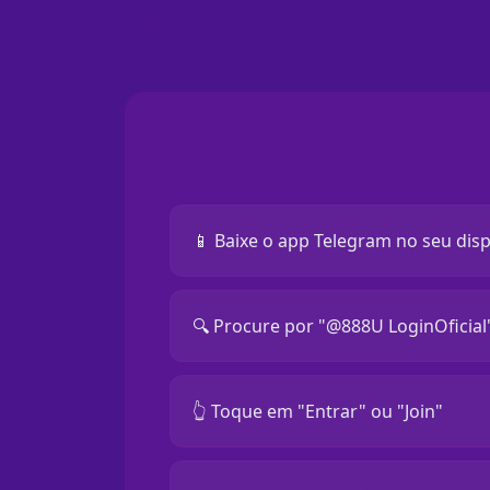
📱 Baixe o app Telegram no seu disp
🔍 Procure por "@888U LoginOficial
👆 Toque em "Entrar" ou "Join"