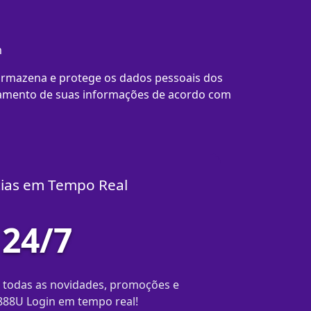
m
 armazena e protege os dados pessoais dos
tamento de suas informações de acordo com
cias em Tempo Real
24/7
e todas as novidades, promoções e
888U Login em tempo real!