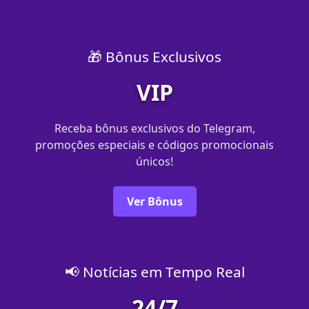
🎁 Bônus Exclusivos
VIP
Receba bônus exclusivos do Telegram,
promoções especiais e códigos promocionais
únicos!
Ver Bônus
📢 Notícias em Tempo Real
24/7