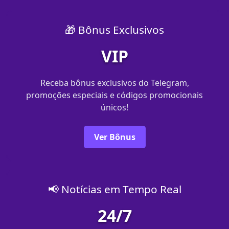
🎁 Bônus Exclusivos
VIP
Receba bônus exclusivos do Telegram,
promoções especiais e códigos promocionais
únicos!
Ver Bônus
📢 Notícias em Tempo Real
24/7