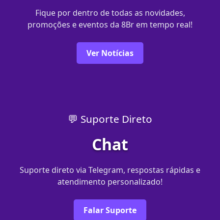
Fique por dentro de todas as novidades,
promoções e eventos da 8Br em tempo real!
Ver Notícias
💬 Suporte Direto
Chat
Suporte direto via Telegram, respostas rápidas e
atendimento personalizado!
Falar Suporte