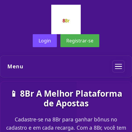
Login
Registrar-se
Menu
📱 8Br A Melhor Plataforma
de Apostas
Cadastre-se na 8Br para ganhar bônus no
cadastro e em cada recarga. Com a 8Br, você tem