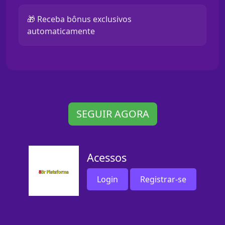
🎁 Receba bônus exclusivos
automaticamente
SEGUIR AGORA
Acessos
Login
Registrar-se