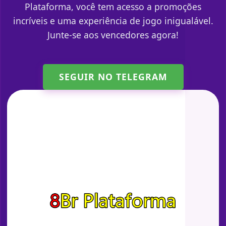
Plataforma, você tem acesso a promoções
incríveis e uma experiência de jogo inigualável.
Junte-se aos vencedores agora!
SEGUIR NO TELEGRAM