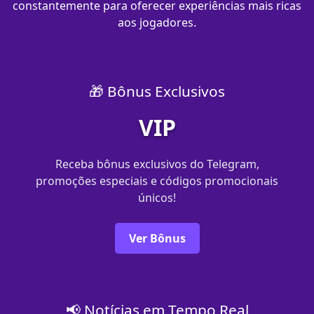
constantemente para oferecer experiências mais ricas
aos jogadores.
🎁 Bônus Exclusivos
VIP
Receba bônus exclusivos do Telegram,
promoções especiais e códigos promocionais
únicos!
Ver Bônus
📢 Notícias em Tempo Real