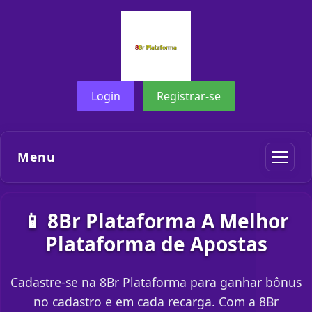
Login
Registrar-se
Menu
📱 8Br Plataforma A Melhor
Plataforma de Apostas
Cadastre-se na 8Br Plataforma para ganhar bônus
no cadastro e em cada recarga. Com a 8Br