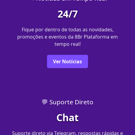
24/7
Fique por dentro de todas as novidades,
promoções e eventos da 8Br Plataforma em
tempo real!
Ver Notícias
💬 Suporte Direto
Chat
Suporte direto via Telegram, respostas rápidas e