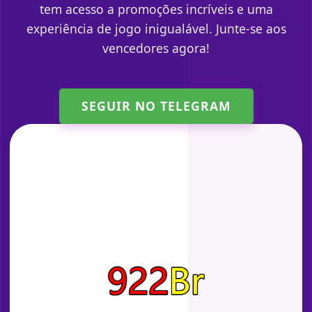
tem acesso a promoções incríveis e uma
experiência de jogo inigualável. Junte-se aos
vencedores agora!
SEGUIR NO TELEGRAM