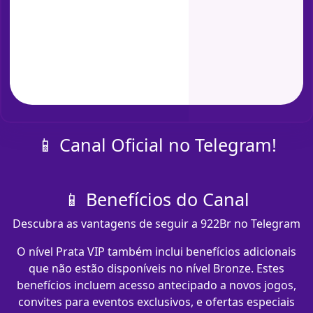
📱 Canal Oficial no Telegram!
📱 Benefícios do Canal
Descubra as vantagens de seguir a 922Br no Telegram
O nível Prata VIP também inclui benefícios adicionais
que não estão disponíveis no nível Bronze. Estes
benefícios incluem acesso antecipado a novos jogos,
convites para eventos exclusivos, e ofertas especiais