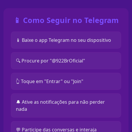
📱 Como Seguir no Telegram
📱 Baixe o app Telegram no seu dispositivo
🔍 Procure por "@922BrOficial"
👆 Toque em "Entrar" ou "Join"
🔔 Ative as notificações para não perder
nada
💬 Participe das conversas e interaja