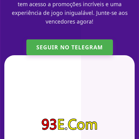
tem acesso a promoções incríveis e uma
experiência de jogo inigualável. Junte-se aos
vencedores agora!
SEGUIR NO TELEGRAM