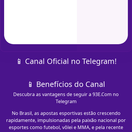
📱 Canal Oficial no Telegram!
📱 Benefícios do Canal
Descubra as vantagens de seguir a 93E.Com no
Telegram
No Brasil, as apostas esportivas estão crescendo
rapidamente, impulsionadas pela paixão nacional por
esportes como futebol, vôlei e MMA, e pela recente