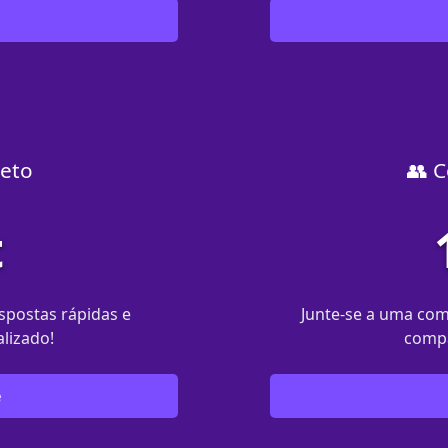
reto
👥 
t
espostas rápidas e
Junte-se a uma com
lizado!
compa
e