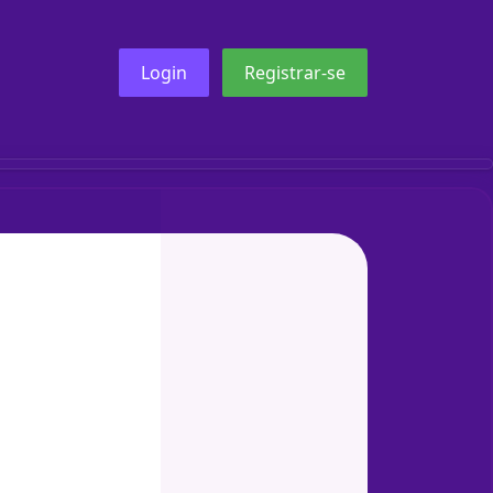
Login
Registrar-se