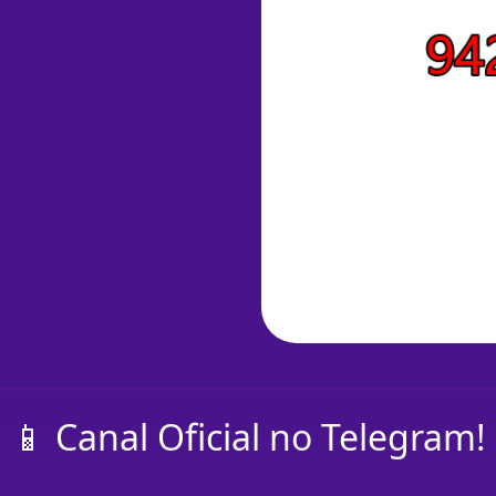
📱 Canal Oficial no Telegram!