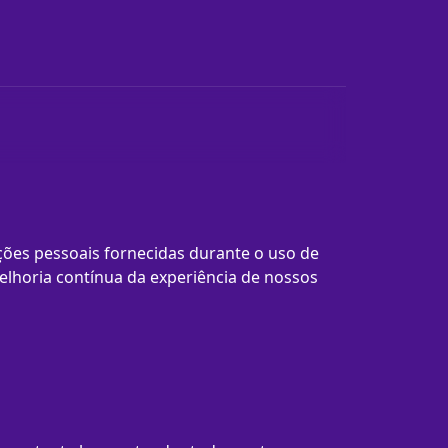
ções pessoais fornecidas durante o uso de
elhoria contínua da experiência de nossos