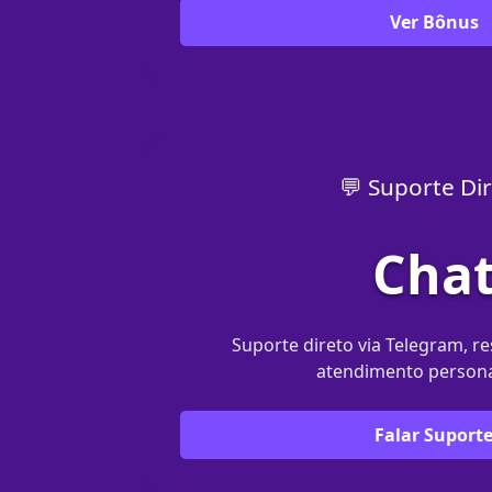
Ver Bônus
💬 Suporte Di
Cha
Suporte direto via Telegram, r
atendimento persona
Falar Suport