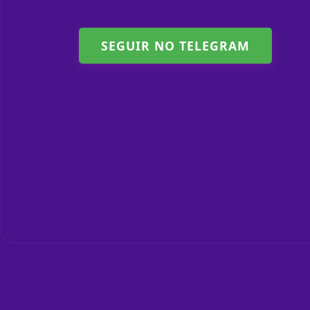
SEGUIR NO TELEGRAM