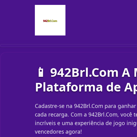
📱 942Brl.Com A
Plataforma de A
Cadastre-se na 942Brl.Com para ganhar
cada recarga. Com a 942Brl.Com, você 
incríveis e uma experiência de jogo inig
vencedores agora!