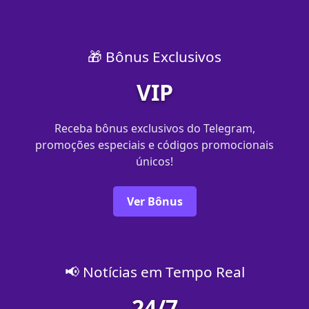
🎁 Bônus Exclusivos
VIP
Receba bônus exclusivos do Telegram,
promoções especiais e códigos promocionais
únicos!
Ver Bônus
📢 Notícias em Tempo Real
24/7