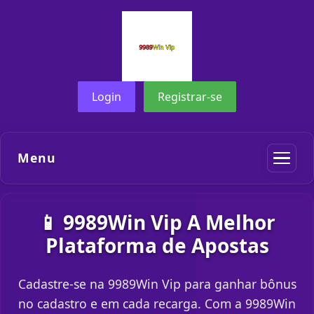
Login
Registrar-se
Menu
📱 9989Win Vip A Melhor
Plataforma de Apostas
Cadastre-se na 9989Win Vip para ganhar bônus
no cadastro e em cada recarga. Com a 9989Win