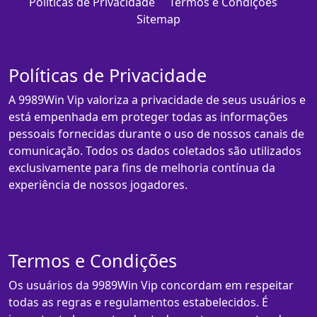
Políticas de Privacidade
Termos e Condições
Sitemap
Políticas de Privacidade
A 9989Win Vip valoriza a privacidade de seus usuários e
está empenhada em proteger todas as informações
pessoais fornecidas durante o uso de nossos canais de
comunicação. Todos os dados coletados são utilizados
exclusivamente para fins de melhoria contínua da
experiência de nossos jogadores.
Termos e Condições
Os usuários da 9989Win Vip concordam em respeitar
todas as regras e regulamentos estabelecidos. É