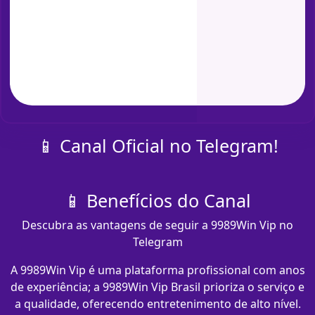
📱 Canal Oficial no Telegram!
📱 Benefícios do Canal
Descubra as vantagens de seguir a 9989Win Vip no
Telegram
A 9989Win Vip é uma plataforma profissional com anos
de experiência; a 9989Win Vip Brasil prioriza o serviço e
a qualidade, oferecendo entretenimento de alto nível.